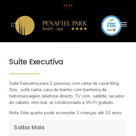
< <
> >
PT
O HOTEL
QUARTOS
Suite Executiva
SPA
Suite Executiva para 2 pessoas com cama de casal King
RESTAURANTE E BAR
Size , sofá-cama, casa de banho com banheira de
hidromassagem, telefone directo, TV com satélite, secador
SALAS E EVENTOS
do cabelo, mini-bar, ar condicionado e Wi-Fi gratuito.
CAMPANHAS & OFERTAS
Nota: Este quarto pode acomodar 2 crianças até 10 anos.
Saiba Mais