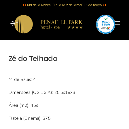
< <
Día de la Madre | "En la raíz del amor" | 3 de mayo
> >
ES
EL HOTEL
HABITACIONES
Zé do Telhado
SPA
Nº de Salas: 4
RESTAURANTE Y BAR
Dimensões (C x L x A): 25,5x18x3
REUNIONES Y EVENTOS
Área (m2): 459
OFERTAS
Plateia (Cinema): 375